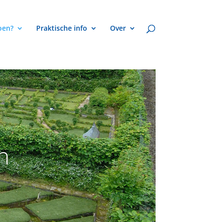
oen?
Praktische info
Over
n